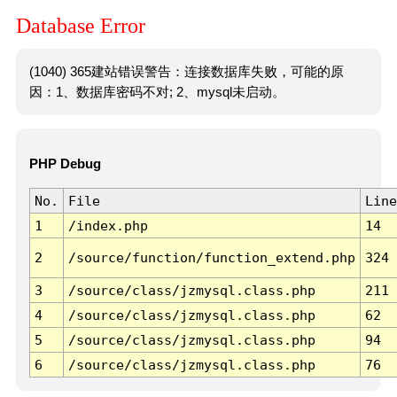
Database Error
(1040) 365建站错误警告：连接数据库失败，可能的原
因：1、数据库密码不对; 2、mysql未启动。
PHP Debug
No.
File
Line
1
/index.php
14
2
/source/function/function_extend.php
324
3
/source/class/jzmysql.class.php
211
4
/source/class/jzmysql.class.php
62
5
/source/class/jzmysql.class.php
94
6
/source/class/jzmysql.class.php
76