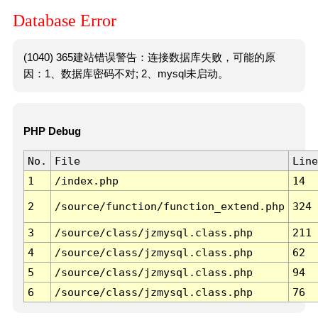
Database Error
(1040) 365建站错误警告：连接数据库失败，可能的原
因：1、数据库密码不对; 2、mysql未启动。
PHP Debug
No.
File
Line
1
/index.php
14
2
/source/function/function_extend.php
324
3
/source/class/jzmysql.class.php
211
4
/source/class/jzmysql.class.php
62
5
/source/class/jzmysql.class.php
94
6
/source/class/jzmysql.class.php
76