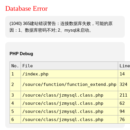
Database Error
(1040) 365建站错误警告：连接数据库失败，可能的原
因：1、数据库密码不对; 2、mysql未启动。
PHP Debug
No.
File
Line
1
/index.php
14
2
/source/function/function_extend.php
324
3
/source/class/jzmysql.class.php
211
4
/source/class/jzmysql.class.php
62
5
/source/class/jzmysql.class.php
94
6
/source/class/jzmysql.class.php
76