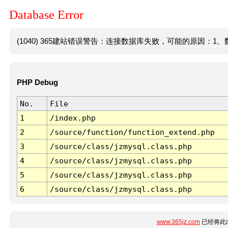
Database Error
(1040) 365建站错误警告：连接数据库失败，可能的原因：1、数
PHP Debug
No.
File
1
/index.php
2
/source/function/function_extend.php
3
/source/class/jzmysql.class.php
4
/source/class/jzmysql.class.php
5
/source/class/jzmysql.class.php
6
/source/class/jzmysql.class.php
www.365jz.com
已经将此