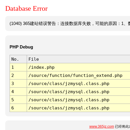
Database Error
(1040) 365建站错误警告：连接数据库失败，可能的原因：1、数
PHP Debug
No.
File
1
/index.php
2
/source/function/function_extend.php
3
/source/class/jzmysql.class.php
4
/source/class/jzmysql.class.php
5
/source/class/jzmysql.class.php
6
/source/class/jzmysql.class.php
www.365jz.com
已经将此