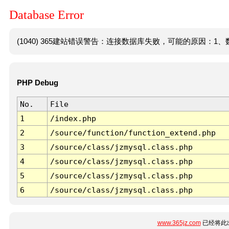
Database Error
(1040) 365建站错误警告：连接数据库失败，可能的原因：1、数
PHP Debug
No.
File
1
/index.php
2
/source/function/function_extend.php
3
/source/class/jzmysql.class.php
4
/source/class/jzmysql.class.php
5
/source/class/jzmysql.class.php
6
/source/class/jzmysql.class.php
www.365jz.com
已经将此