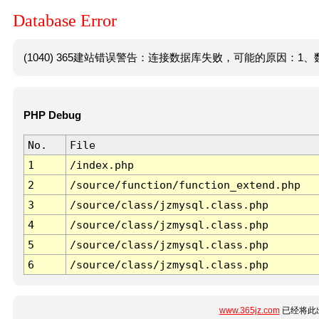
Database Error
(1040) 365建站错误警告：连接数据库失败，可能的原因：1、数
PHP Debug
No.
File
1
/index.php
2
/source/function/function_extend.php
3
/source/class/jzmysql.class.php
4
/source/class/jzmysql.class.php
5
/source/class/jzmysql.class.php
6
/source/class/jzmysql.class.php
www.365jz.com
已经将此