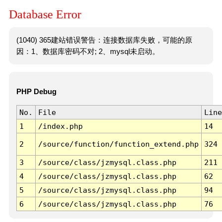
Database Error
(1040) 365建站错误警告：连接数据库失败，可能的原
因：1、数据库密码不对; 2、mysql未启动。
PHP Debug
No.
File
Line
1
/index.php
14
2
/source/function/function_extend.php
324
3
/source/class/jzmysql.class.php
211
4
/source/class/jzmysql.class.php
62
5
/source/class/jzmysql.class.php
94
6
/source/class/jzmysql.class.php
76