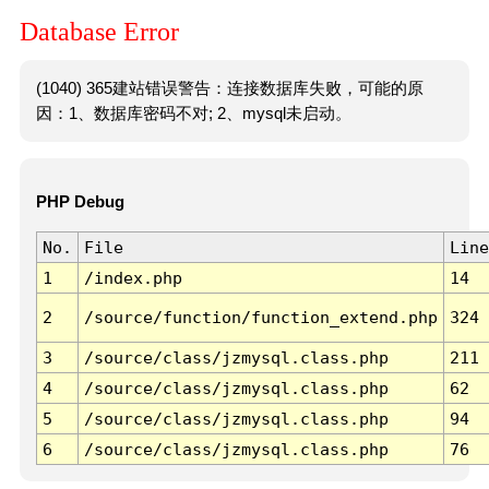
Database Error
(1040) 365建站错误警告：连接数据库失败，可能的原
因：1、数据库密码不对; 2、mysql未启动。
PHP Debug
No.
File
Line
1
/index.php
14
2
/source/function/function_extend.php
324
3
/source/class/jzmysql.class.php
211
4
/source/class/jzmysql.class.php
62
5
/source/class/jzmysql.class.php
94
6
/source/class/jzmysql.class.php
76