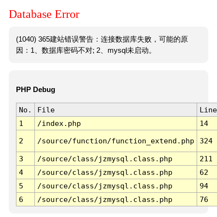
Database Error
(1040) 365建站错误警告：连接数据库失败，可能的原
因：1、数据库密码不对; 2、mysql未启动。
PHP Debug
No.
File
Line
1
/index.php
14
2
/source/function/function_extend.php
324
3
/source/class/jzmysql.class.php
211
4
/source/class/jzmysql.class.php
62
5
/source/class/jzmysql.class.php
94
6
/source/class/jzmysql.class.php
76