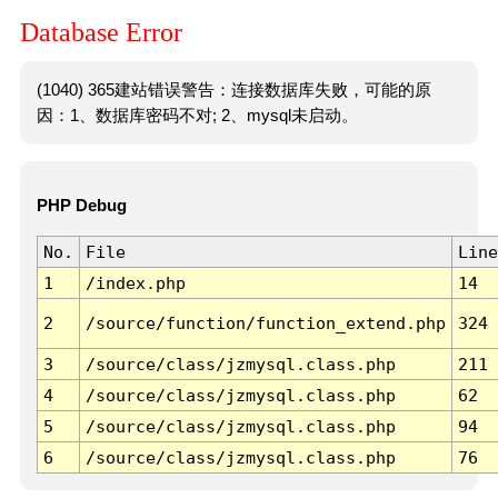
Database Error
(1040) 365建站错误警告：连接数据库失败，可能的原
因：1、数据库密码不对; 2、mysql未启动。
PHP Debug
No.
File
Line
1
/index.php
14
2
/source/function/function_extend.php
324
3
/source/class/jzmysql.class.php
211
4
/source/class/jzmysql.class.php
62
5
/source/class/jzmysql.class.php
94
6
/source/class/jzmysql.class.php
76