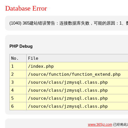
Database Error
(1040) 365建站错误警告：连接数据库失败，可能的原因：1、数
PHP Debug
No.
File
1
/index.php
2
/source/function/function_extend.php
3
/source/class/jzmysql.class.php
4
/source/class/jzmysql.class.php
5
/source/class/jzmysql.class.php
6
/source/class/jzmysql.class.php
www.365jz.com
已经将此