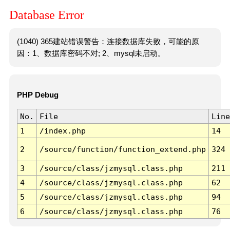
Database Error
(1040) 365建站错误警告：连接数据库失败，可能的原
因：1、数据库密码不对; 2、mysql未启动。
PHP Debug
No.
File
Line
1
/index.php
14
2
/source/function/function_extend.php
324
3
/source/class/jzmysql.class.php
211
4
/source/class/jzmysql.class.php
62
5
/source/class/jzmysql.class.php
94
6
/source/class/jzmysql.class.php
76